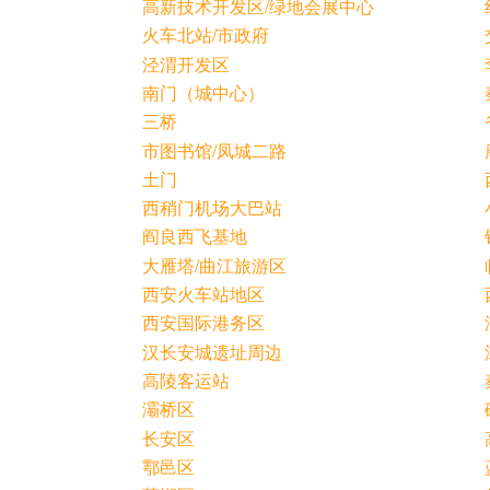
高新技术开发区/绿地会展中心
火车北站/市政府
泾渭开发区
南门（城中心）
三桥
市图书馆/凤城二路
土门
西稍门机场大巴站
阎良西飞基地
大雁塔/曲江旅游区
西安火车站地区
西安国际港务区
汉长安城遗址周边
高陵客运站
灞桥区
长安区
鄠邑区