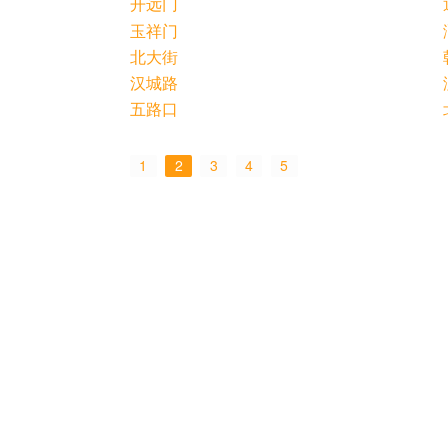
开远门
玉祥门
北大街
汉城路
五路口
1
2
3
4
5