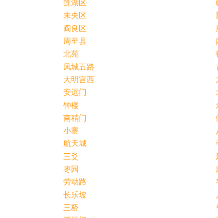
莲湖区
未央区
阎良区
周至县
北苑
凤城五路
大明宫西
安远门
钟楼
南稍门
小寨
航天城
三爻
枣园
劳动路
长乐坡
三桥