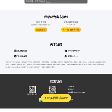
系列活动！
拒绝班味，旷野人集合啦～
@所有人，来自“免费升房”
我想成为房东挣钱
自助发布房源
更多问题联系客服
按照页面提示完善房源信息并发布
7*24小时在线
自助发布
400-0660-190
关于我们
更高性价比
千万用户好评
安全有保障
更高性价比
美团民宿于2017年4月上线，是美团旗下的民宿、公寓预订平台，秉承“探寻美好中国”的愿景。美团民宿一方面围绕产业链生态系统，汇聚、接入社会化的服务能力，为民宿伙伴提供经
营指导、装修营销、履约保障、增值工具等服务；一方面结合用户场景推出针对性强、性价比高的产品和服务，让用户获得更好的“住”的体验。致力于与大家一起探寻美好中国的同
时，积极参与社会治理，提升行业数字化、在线化、标准化水平，促进行业健康有序发展。
联系我们
工作机会
规则中心
24h客服 400-0660-190
扫码联系公众号
扫码下载APP
下载美团民宿APP
沪公网安备31010502000052号
沪B2-20040012
营业资质