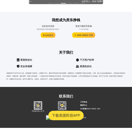
合啦～
@所有人，来自“免费升房”的邀请！
“1
我想成为房东挣钱
自助发布房源
更多问题联系客服
按照页面提示完善房源信息并发布
7*24小时在线
自助发布
400-0660-190
关于我们
更高性价比
千万用户好评
安全有保障
更高性价比
美团民宿于2017年4月上线，是美团旗下的民宿、公寓预订平台，秉承“探寻美好中国”的愿景。美团民宿一方面围绕产业链生态系统，汇聚、接入社会化的服务能力，为民宿伙伴提供经
营指导、装修营销、履约保障、增值工具等服务；一方面结合用户场景推出针对性强、性价比高的产品和服务，让用户获得更好的“住”的体验。致力于与大家一起探寻美好中国的同
时，积极参与社会治理，提升行业数字化、在线化、标准化水平，促进行业健康有序发展。
联系我们
工作机会
规则中心
24h客服 400-0660-190
扫码联系公众号
扫码下载APP
下载美团民宿APP
沪公网安备31010502000052号
沪B2-20040012
营业资质