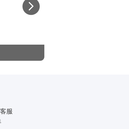
@所有人，来自“免费升房”的
客服
线