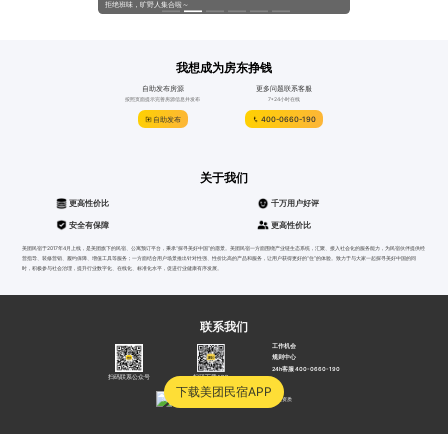
系列活动！
拒绝班味，旷野人集合啦～
@所有人，来自“免费升房”
我想成为房东挣钱
自助发布房源
更多问题联系客服
按照页面提示完善房源信息并发布
7*24小时在线
自助发布
400-0660-190
关于我们
更高性价比
千万用户好评
安全有保障
更高性价比
美团民宿于2017年4月上线，是美团旗下的民宿、公寓预订平台，秉承“探寻美好中国”的愿景。美团民宿一方面围绕产业链生态系统，汇聚、接入社会化的服务能力，为民宿伙伴提供经
营指导、装修营销、履约保障、增值工具等服务；一方面结合用户场景推出针对性强、性价比高的产品和服务，让用户获得更好的“住”的体验。致力于与大家一起探寻美好中国的同
时，积极参与社会治理，提升行业数字化、在线化、标准化水平，促进行业健康有序发展。
联系我们
工作机会
规则中心
24h客服 400-0660-190
扫码联系公众号
扫码下载APP
下载美团民宿APP
沪公网安备31010502000052号
沪B2-20040012
营业资质