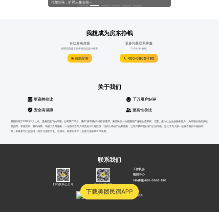
系列活动！
拒绝班味，旷野人集合啦～
@所有人，来自“免费升房”
我想成为房东挣钱
自助发布房源
更多问题联系客服
按照页面提示完善房源信息并发布
7*24小时在线
自助发布
400-0660-190
关于我们
更高性价比
千万用户好评
安全有保障
更高性价比
美团民宿于2017年4月上线，是美团旗下的民宿、公寓预订平台，秉承“探寻美好中国”的愿景。美团民宿一方面围绕产业链生态系统，汇聚、接入社会化的服务能力，为民宿伙伴提供经
营指导、装修营销、履约保障、增值工具等服务；一方面结合用户场景推出针对性强、性价比高的产品和服务，让用户获得更好的“住”的体验。致力于与大家一起探寻美好中国的同
时，积极参与社会治理，提升行业数字化、在线化、标准化水平，促进行业健康有序发展。
联系我们
工作机会
规则中心
24h客服 400-0660-190
扫码联系公众号
扫码下载APP
下载美团民宿APP
沪公网安备31010502000052号
沪B2-20040012
营业资质