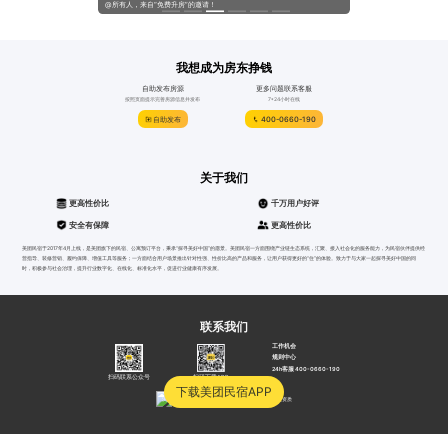
@所有人，来自“免费升房”的邀请！
“1周后失联”，TA们去哪了？
我想成为房东挣钱
自助发布房源
更多问题联系客服
按照页面提示完善房源信息并发布
7*24小时在线
自助发布
400-0660-190
关于我们
更高性价比
千万用户好评
安全有保障
更高性价比
美团民宿于2017年4月上线，是美团旗下的民宿、公寓预订平台，秉承“探寻美好中国”的愿景。美团民宿一方面围绕产业链生态系统，汇聚、接入社会化的服务能力，为民宿伙伴提供经
营指导、装修营销、履约保障、增值工具等服务；一方面结合用户场景推出针对性强、性价比高的产品和服务，让用户获得更好的“住”的体验。致力于与大家一起探寻美好中国的同
时，积极参与社会治理，提升行业数字化、在线化、标准化水平，促进行业健康有序发展。
联系我们
工作机会
规则中心
24h客服 400-0660-190
扫码联系公众号
扫码下载APP
下载美团民宿APP
沪公网安备31010502000052号
沪B2-20040012
营业资质