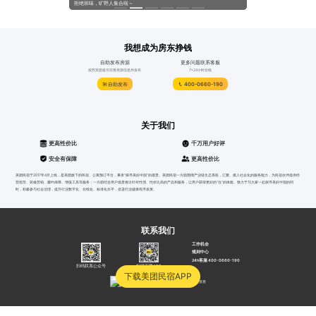
系列活动！
拒绝班味，旷野人集合啦～
@所有人，来自“免费升房”
我想成为房东挣钱
自助发布房源
更多问题联系客服
按照页面提示完善房源信息并发布
7*24小时在线
自助发布
400-0660-190
关于我们
更高性价比
千万用户好评
安全有保障
更高性价比
美团民宿于2017年4月上线，是美团旗下的民宿、公寓预订平台，秉承“探寻美好中国”的愿景。美团民宿一方面围绕产业链生态系统，汇聚、接入社会化的服务能力，为民宿伙伴提供经
营指导、装修营销、履约保障、增值工具等服务；一方面结合用户场景推出针对性强、性价比高的产品和服务，让用户获得更好的“住”的体验。致力于与大家一起探寻美好中国的同
时，积极参与社会治理，提升行业数字化、在线化、标准化水平，促进行业健康有序发展。
联系我们
工作机会
规则中心
24h客服 400-0660-190
扫码联系公众号
扫码下载APP
下载美团民宿APP
沪公网安备31010502000052号
沪B2-20040012
营业资质