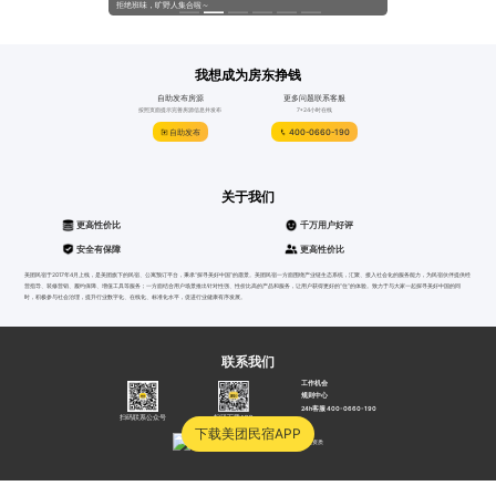
系列活动！
拒绝班味，旷野人集合啦～
@所有人，来自“免费升房”
我想成为房东挣钱
自助发布房源
更多问题联系客服
按照页面提示完善房源信息并发布
7*24小时在线
自助发布
400-0660-190
关于我们
更高性价比
千万用户好评
安全有保障
更高性价比
美团民宿于2017年4月上线，是美团旗下的民宿、公寓预订平台，秉承“探寻美好中国”的愿景。美团民宿一方面围绕产业链生态系统，汇聚、接入社会化的服务能力，为民宿伙伴提供经
营指导、装修营销、履约保障、增值工具等服务；一方面结合用户场景推出针对性强、性价比高的产品和服务，让用户获得更好的“住”的体验。致力于与大家一起探寻美好中国的同
时，积极参与社会治理，提升行业数字化、在线化、标准化水平，促进行业健康有序发展。
联系我们
工作机会
规则中心
24h客服 400-0660-190
扫码联系公众号
扫码下载APP
下载美团民宿APP
沪公网安备31010502000052号
沪B2-20040012
营业资质