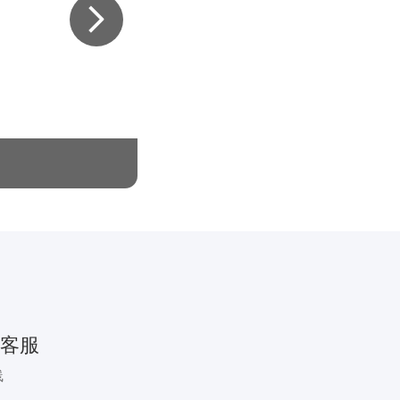
@所有人，来自“免费升房”的
客服
线