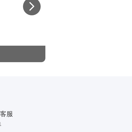
拒绝班味，旷野人集合啦～
客服
线